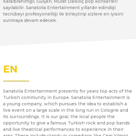
Karaibrahimgil, Gülşen, Murat Dalkılıç pop konserleri
sayılabilir. Sanatolia Entertainment yıllardır edindiği
tecrübeyi profesyonelliği ile birleştirip sizlere en iyisini
sunmaya devam edecek.
EN
Sanatolia Entertainment presents for years top acts of the
Turkish community in Europe. Sanatolia Entertainment is
a young company, which pursues the idea to establish a
live event on a large scale in the long run in Cologne and
its surroundings. It is our goal, the local people the
opportunity to give a famous Turkish rock and pop bands
and live theatrical performances to experience in their
area. These include stand-up comedians like Cem Yilmaz,