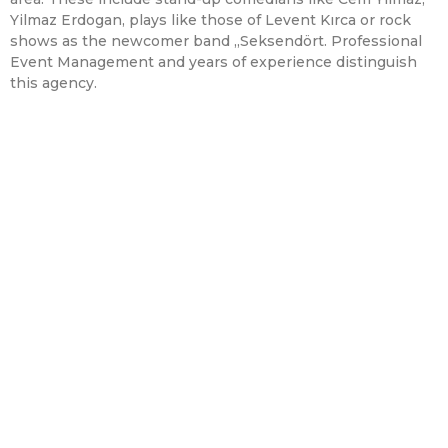
Yilmaz Erdogan, plays like those of Levent Kırca or rock
shows as the newcomer band „Seksendört. Professional
Event Management and years of experience distinguish
this agency.
KONTAKT
SANATOLIA
info@sanatolia.de
Über Uns
+49 221 56958902
Booking
Molktestr. 123-131
Sponsoring
50674 Köln