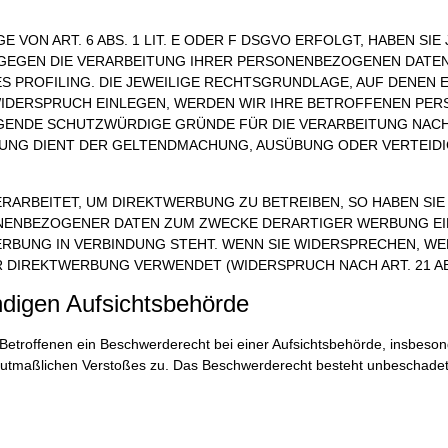
ON ART. 6 ABS. 1 LIT. E ODER F DSGVO ERFOLGT, HABEN SIE 
 GEGEN DIE VERARBEITUNG IHRER PERSONENBEZOGENEN DATEN
S PROFILING. DIE JEWEILIGE RECHTSGRUNDLAGE, AUF DENEN 
WIDERSPRUCH EINLEGEN, WERDEN WIR IHRE BETROFFENEN PE
NGENDE SCHUTZWÜRDIGE GRÜNDE FÜR DIE VERARBEITUNG NACHW
ITUNG DIENT DER GELTENDMACHUNG, AUSÜBUNG ODER VERTEI
ARBEITET, UM DIREKTWERBUNG ZU BETREIBEN, SO HABEN SIE
NENBEZOGENER DATEN ZUM ZWECKE DERARTIGER WERBUNG EIN
WERBUNG IN VERBINDUNG STEHT. WENN SIE WIDERSPRECHEN, 
 DIREKTWERBUNG VERWENDET (WIDERSPRUCH NACH ART. 21 ABS
ndigen Aufsichtsbehörde
etroffenen ein Beschwerderecht bei einer Aufsichtsbehörde, insbesond
 mutmaßlichen Verstoßes zu. Das Beschwerderecht besteht unbeschadet 