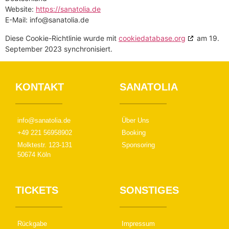
Website:
https://sanatolia.de
E-Mail:
ed.ailotanas@ofni
Diese Cookie-Richtlinie wurde mit
cookiedatabase.org
am 19.
September 2023 synchronisiert.
KONTAKT
SANATOLIA
info@sanatolia.de
Über Uns
+49 221 56958902
Booking
Molktestr. 123-131
Sponsoring
50674 Köln
TICKETS
SONSTIGES
Rückgabe
Impressum